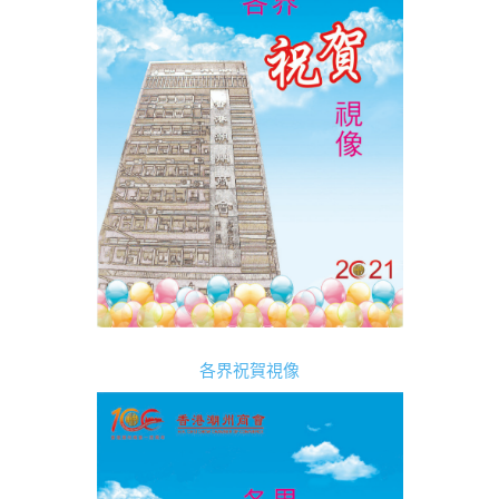
各界祝賀視像