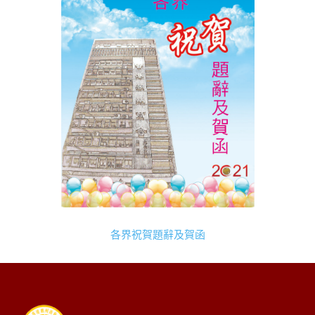
各界祝賀題辭及賀函