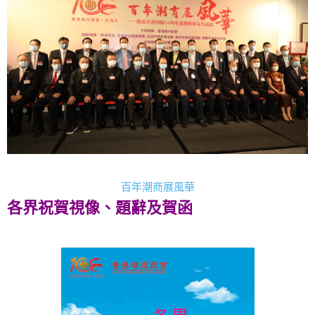
百年潮商展風華
各界祝賀視像、題辭及賀函