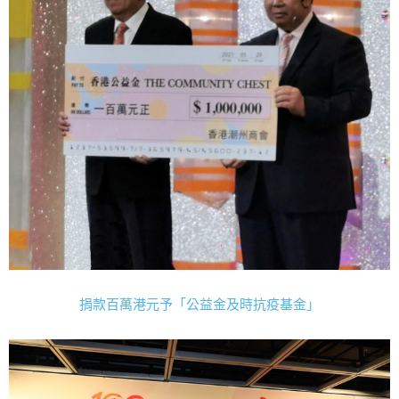
捐款百萬港元予「公益金及時抗疫基金」