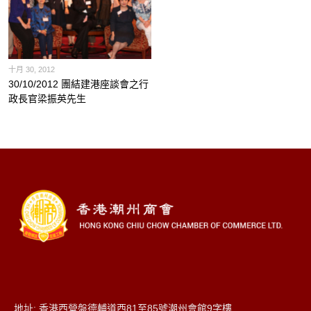
十月 30, 2012
30/10/2012 團結建港座談會之行
政長官梁振英先生
地址: 香港西營盤德輔道西81至85號潮州會館9字樓