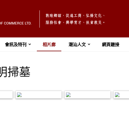
會訊及特刊
相片廊
潮汕人文
網頁鏈接
清明掃墓