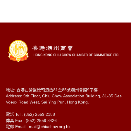
地址: 香港西營盤德輔道西81至85號潮州會館9字樓
Address: 9th Floor, Chiu Chow Association Building, 81-85 Des
Voeux Road West, Sai Ying Pun, Hong Kong.
電話 Tel : (852) 2559 2188
傳真 Fax : (852) 2559 8426
電郵 Email :
mail@chiuchow.org.hk