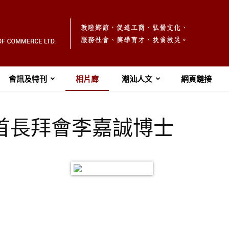
會訊及特刊
相片廊
潮汕人文
網頁鏈接
本會首長拜會李嘉誠博士