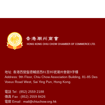
地址: 香港西營盤德輔道西81至85號潮州會館9字樓
Address: 9th Floor, Chiu Chow Association Building, 81-85 Des
Voeux Road West, Sai Ying Pun, Hong Kong.
電話 Tel : (852) 2559 2188
傳真 Fax : (852) 2559 8426
電郵 Email :
mail@chiuchow.org.hk