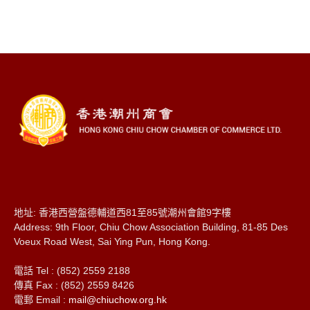
地址: 香港西營盤德輔道西81至85號潮州會館9字樓
Address: 9th Floor, Chiu Chow Association Building, 81-85 Des
Voeux Road West, Sai Ying Pun, Hong Kong.
電話 Tel : (852) 2559 2188
傳真 Fax : (852) 2559 8426
電郵 Email :
mail@chiuchow.org.hk