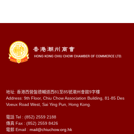
地址: 香港西營盤德輔道西81至85號潮州會館9字樓
Address: 9th Floor, Chiu Chow Association Building, 81-85 Des
Voeux Road West, Sai Ying Pun, Hong Kong.
電話 Tel : (852) 2559 2188
傳真 Fax : (852) 2559 8426
電郵 Email :
mail@chiuchow.org.hk