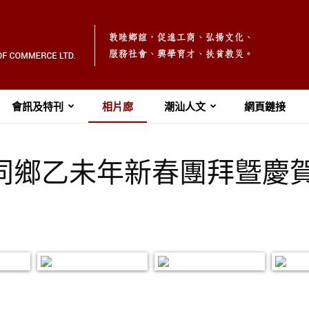
會訊及特刊
相片廊
潮汕人文
網頁鏈接
5潮州同鄉乙未年新春團拜曁