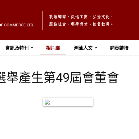
會訊及特刊
相片廊
潮汕人文
網頁鏈接
本會選舉產生第49屆會董會