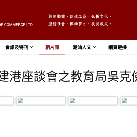
會訊及特刊
相片廊
潮汕人文
網頁鏈接
4 團結建港座談會之教育局吳