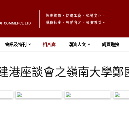
會訊及特刊
相片廊
潮汕人文
網頁鏈接
4 團結建港座談會之嶺南大學