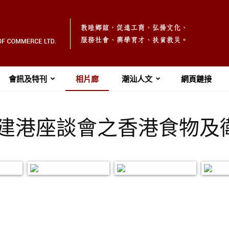
會訊及特刊
相片廊
潮汕人文
網頁鏈接
3 團結建港座談會之香港食