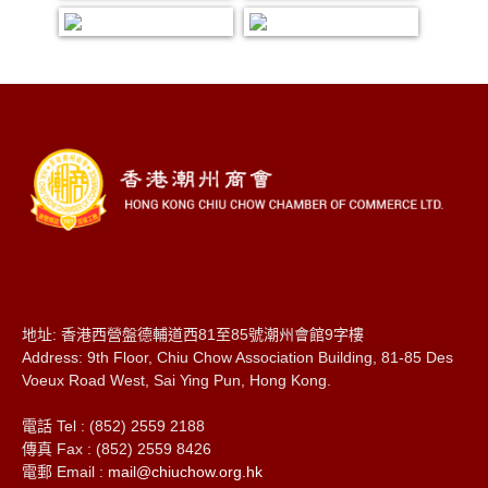
地址: 香港西營盤德輔道西81至85號潮州會館9字樓
Address: 9th Floor, Chiu Chow Association Building, 81-85 Des
Voeux Road West, Sai Ying Pun, Hong Kong.
電話 Tel : (852) 2559 2188
傳真 Fax : (852) 2559 8426
電郵 Email :
mail@chiuchow.org.hk