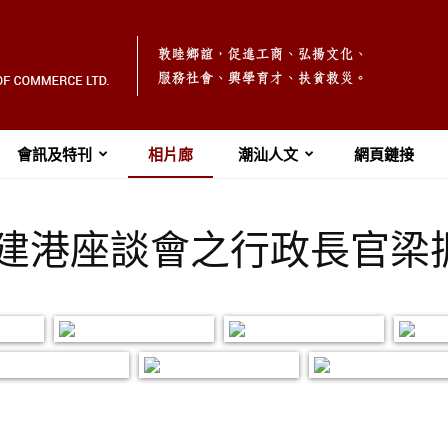
會訊及特刊
相片廊
潮汕人文
網頁鏈接
2 團結建港座談會之行政長官