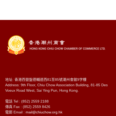
地址: 香港西營盤德輔道西81至85號潮州會館9字樓
Address: 9th Floor, Chiu Chow Association Building, 81-85 Des
Voeux Road West, Sai Ying Pun, Hong Kong.
電話 Tel : (852) 2559 2188
傳真 Fax : (852) 2559 8426
電郵 Email :
mail@chiuchow.org.hk