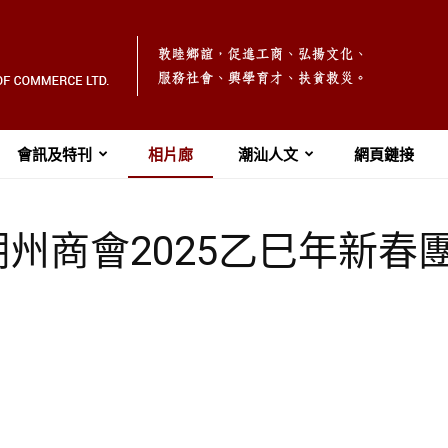
會訊及特刊
相片廊
潮汕人文
網頁鏈接
州商會2025乙巳年新春