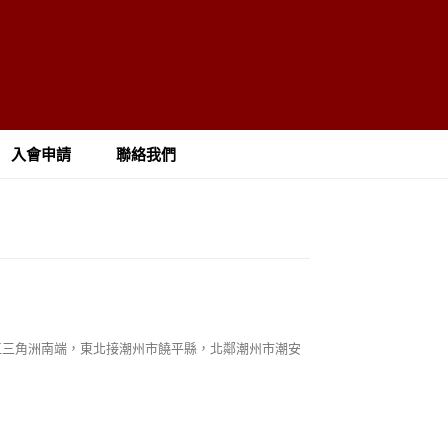
入會申請
聯絡我們
江三角洲南端，東北接潮州市饒平縣，北鄰潮州市潮安