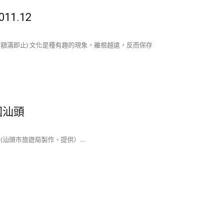
1.12
個，額滿即止) 文化是種有趣的現象，離根越遠，反而保存
國汕頭
) (汕頭市旅遊局製作、提供）...