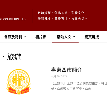
會訊及特刊
相片廊
潮汕人文
網頁鏈接
．旅遊
粵東四市簡介
一月 30, 2013
【汕頭市】 汕頭市位於廣東省東部，韓
縣，西鄰揭陽市普寧市，西南 ...