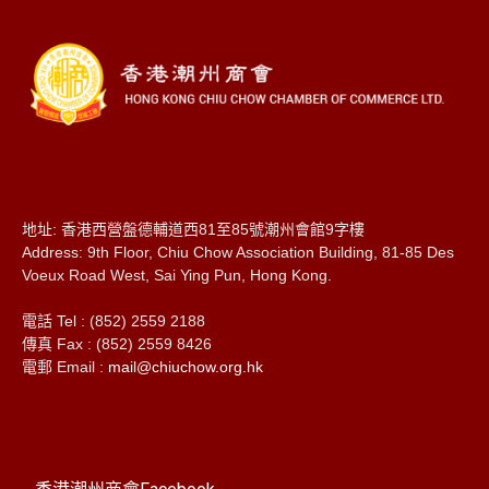
地址: 香港西營盤德輔道西81至85號潮州會館9字樓
Address: 9th Floor, Chiu Chow Association Building, 81-85 Des
Voeux Road West, Sai Ying Pun, Hong Kong.
電話 Tel : (852) 2559 2188
傳真 Fax : (852) 2559 8426
電郵 Email :
mail@chiuchow.org.hk