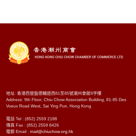
地址: 香港西營盤德輔道西81至85號潮州會館9字樓
Address: 9th Floor, Chiu Chow Association Building, 81-85 Des
Voeux Road West, Sai Ying Pun, Hong Kong.
電話 Tel : (852) 2559 2188
傳真 Fax : (852) 2559 8426
電郵 Email :
mail@chiuchow.org.hk