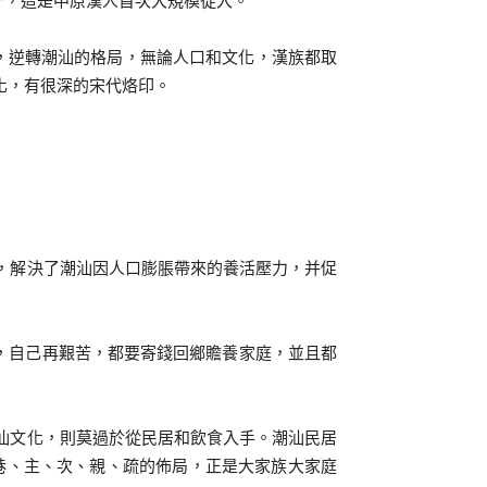
守，這是中原漢人首次大規模徙入。
，逆轉潮汕的格局，無論人口和文化，漢族都取
化，有很深的宋代烙印。
，解決了潮汕因人口膨脹帶來的養活壓力，并促
，自己再艱苦，都要寄錢回鄉贍養家庭，並且都
汕文化，則莫過於從民居和飲食入手。潮汕民居
、巷、主、次、親、疏的佈局，正是大家族大家庭