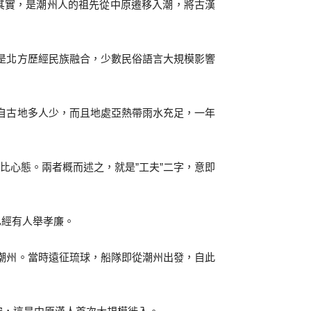
其實，是潮州人的祖先從中原遷移入潮，將古漢
是北方歷經民族融合，少數民俗語言大規模影響
自古地多人少，而且地處亞熱帶雨水充足，一年
心態。兩者概而述之，就是”工夫”二字，意即
已經有人舉孝廉。
潮州。當時遠征琉球，船隊即從潮州出發，自此