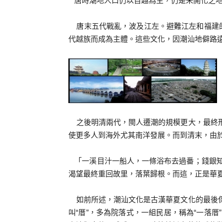
唐時潮地人口仍以百越為主，仍是未開化之地
唐末五代戰亂，波及江左。避難江左和福建的
代越族而成為主體。這些文化，因潮汕地僻路
之後明清兩代，閩人遷潮的規模更大，最終形
使更多人到海外尤其南洋發展。而到清末，由
「一溪目汁一船人，一條浴布去過番；錢銀知
渴望最終重回故里，落葉歸根。而這，正是華
如前所述，潮汕文化是古漢華夏文化的最後保
叫“厝”，多為院落式，一組民居，稱為“一落