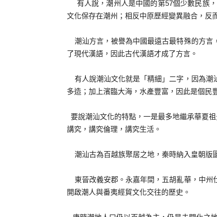
有人說，潮州人是中國的第57個少數民族，
文化保存在潮州；相反中原歷經變異融合，反
潮汕方言，被譽為中國最遠古最特殊的方言，
了現代漢語，因此古代漢語才成了方言。
有人說潮汕文化就是「精細」二字，因為潮汕
多造；加上濱臨大海，水產豐富，因此是個民
要說潮汕文化的特點，一是最多地繼承華夏祖
講究，講究倫理，講究生活。
潮汕古為百越族聚居之地，秦時納入皇朝版圖
東晉改義安郡。永嘉年間，五胡亂華，中州仕
開啟潮人與番夷經貿文化交往的歷史。