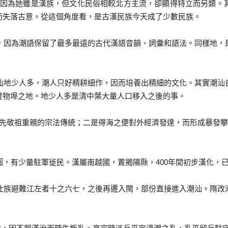
因為她雖是漢族，但文化民俗相較北方主流，卻顯得特立而另類。
而失落古意。從這個角度看，是古漢民族今天成了少數民族。
因為潮語保留了最多最遠的古代漢語音韻、詞彙和語法。同樣地，
地少人多，潮人只好精耕細作，因而培養出精細的文化。其實潮汕
豐物埠之地。地少人多是清中葉大量人口移入之後的事。
先敬祖重親的宗法傳統；二是得海之便對外經濟發達，而形成暴發攀比
，有少量駐軍徙民。漢屬南越國，置揭陽縣，400年間初步漢化，
族避難江左者十之六七，之後再遷入閩，部份直接進入潮汕。隋改