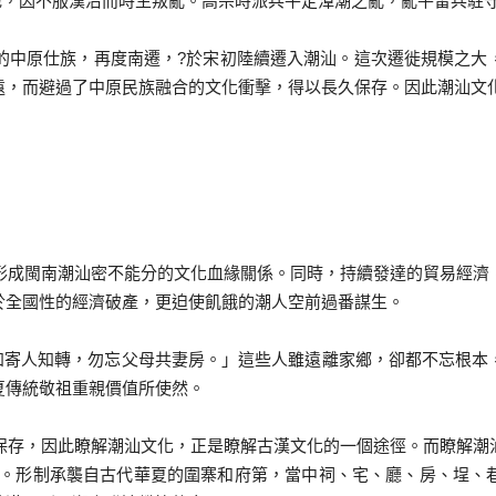
，因不服漢治而時生叛亂。高宗時派兵平定漳潮之亂，亂平留兵駐
中原仕族，再度南遷，?於宋初陸續遷入潮汕。這次遷徙規模之大
遠，而避過了中原民族融合的文化衝擊，得以長久保存。因此潮汕文
成閩南潮汕密不能分的文化血緣關係。同時，持續發達的貿易經濟
於全國性的經濟破產，更迫使飢餓的潮人空前過番謀生。
寄人知轉，勿忘父母共妻房。」這些人雖遠離家鄉，卻都不忘根本
夏傳統敬祖重親價值所使然。
存，因此瞭解潮汕文化，正是瞭解古漢文化的一個途徑。而瞭解潮
厝”。形制承襲自古代華夏的圍寨和府第，當中祠、宅、廳、房、埕