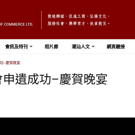
會訊及特刊
相片廊
潮汕人文
網頁鏈接
功--慶賀晚宴
會申遺成功–慶賀晚宴