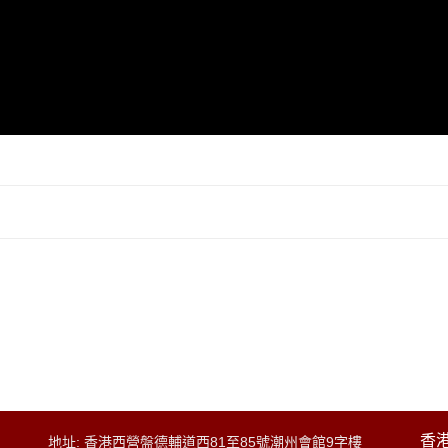
香港
地址: 香港西營盤德輔道西81至85號潮州會館9字樓