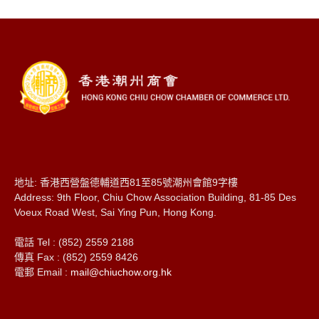
地址: 香港西營盤德輔道西81至85號潮州會館9字樓
Address: 9th Floor, Chiu Chow Association Building, 81-85 Des
Voeux Road West, Sai Ying Pun, Hong Kong.
電話 Tel : (852) 2559 2188
傳真 Fax : (852) 2559 8426
電郵 Email :
mail@chiuchow.org.hk