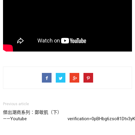
Previous article
傑出潮商系列：鄭敬凱（下）
——Youtube
verification=0pBHbg6zso81Dtv3