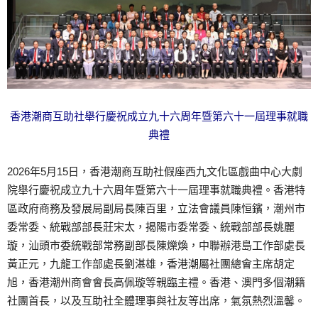
香港潮商互助社舉行慶祝成立九十六周年暨第六十一屆理事就職
典禮
2026年5月15日，香港潮商互助社假座西九文化區戲曲中心大劇
院舉行慶祝成立九十六周年暨第六十一屆理事就職典禮。香港特
區政府商務及發展局副局長陳百里，立法會議員陳恒鑌，潮州市
委常委、統戰部部長莊宋太，揭陽市委常委、統戰部部長姚麗
璇，汕頭市委統戰部常務副部長陳爍煥，中聯辦港島工作部處長
黃正元，九龍工作部處長劉湛雄，香港潮屬社團總會主席胡定
旭，香港潮州商會會長高佩璇等親臨主禮。香港、澳門多個潮籍
社團首長，以及互助社全體理事與社友等出席，氣氛熱烈溫馨。