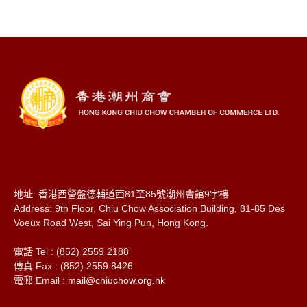
地址: 香港西營盤德輔道西81至85號潮州會館9字樓
Address: 9th Floor, Chiu Chow Association Building, 81-85 Des
Voeux Road West, Sai Ying Pun, Hong Kong.
電話 Tel : (852) 2559 2188
傳真 Fax : (852) 2559 8426
電郵 Email :
mail@chiuchow.org.hk