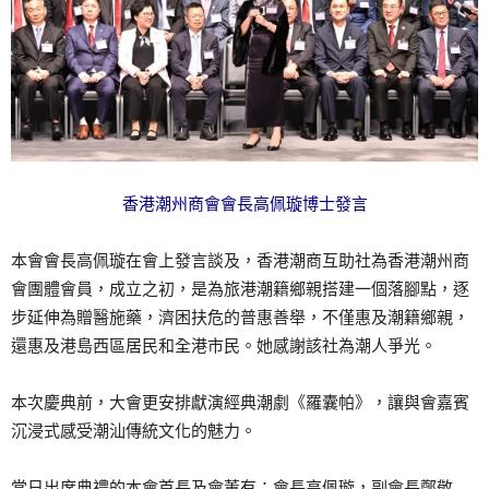
香港潮州商會會長高佩璇博士發言
本會會長高佩璇在會上發言談及，香港潮商互助社為香港潮州商
會團體會員，成立之初，是為旅港潮籍鄉親搭建一個落腳點，逐
步延伸為贈醫施藥，濟困扶危的普惠善舉，不僅惠及潮籍鄉親，
還惠及港島西區居民和全港市民。她感謝該社為潮人爭光。
本次慶典前，大會更安排獻演經典潮劇《羅囊帕》，讓與會嘉賓
沉浸式感受潮汕傳統文化的魅力。
當日出席典禮的本會首長及會董有：會長高佩璇，副會長鄭敬