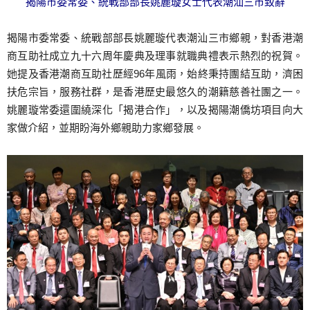
揭陽市委常委、統戰部部長姚麗璇女士代表潮汕三市致辭
揭陽市委常委、統戰部部長姚麗璇代表潮汕三市鄉親，對香港潮
商互助社成立九十六周年慶典及理事就職典禮表示熱烈的祝賀。
她提及香港潮商互助社歷經96年風雨，始終秉持團結互助，濟困
扶危宗旨，服務社群，是香港歷史最悠久的潮籍慈善社團之一。
姚麗璇常委還圍繞深化「揭港合作」，以及揭陽潮僑坊項目向大
家做介紹，並期盼海外鄉親助力家鄉發展。