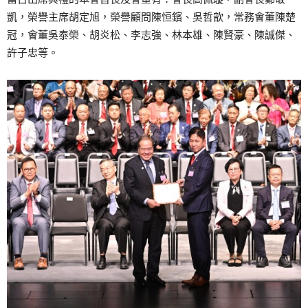
凱，榮譽主席胡定旭，榮譽顧問陳恒鑌、吳哲歆，常務會董陳楚
冠，會董吳泰榮、胡炎松、李志強、林本雄、陳賢豪、陳誠傑、
許子忠等。