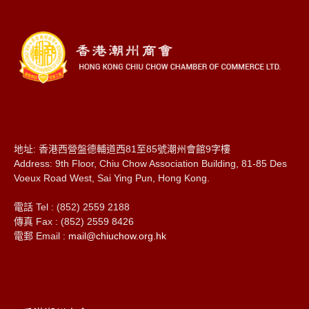
地址: 香港西營盤德輔道西81至85號潮州會館9字樓
Address: 9th Floor, Chiu Chow Association Building, 81-85 Des
Voeux Road West, Sai Ying Pun, Hong Kong.
電話 Tel : (852) 2559 2188
傳真 Fax : (852) 2559 8426
電郵 Email :
mail@chiuchow.org.hk