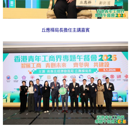
丘應樺局長擔任主講嘉賓