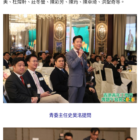
美、杜煒軒、莊冬螢、陳彩芳、陳筠、陳卓琦、洪聖奇等。
青委主任史昊洺提問