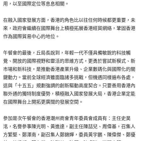
用，以至國際定位等息息相關。
在融入國家發展方面，香港的角色比以往任何時候都更重要，未
來，政府會繼續在國際舞台上積極拓展香港經貿網絡，鞏固香港
作為國際貿易中心的地位。
午餐會的最後，丘局長說到，年輕一代不僅具備敏銳的科技觸
覺、開放的國際視野和靈活的思維方式，更勇於嘗試新模式、新
市場和新科技，是推動香港產業升級、企業數碼化與國際化的關
鍵動力。當前全球經濟雖面臨諸多挑戰，但機遇同樣遍布各處，
這與「十五五」規劃強調的創新驅動高度契合。只要善用香港內
聯外通的獨特制度優勢，積極融入國家發展大局，香港企業定能
在國際舞台上開拓更廣闊的發展空間。
參加是次午餐會的香港潮州商會青年委員會成員有：主任史昊
洺，名譽參事陳光明、黃進達，副主任陳喆兒、周偉基，召集人
方繁堅、鄭澤南，副召集人鄭錦嬋，委員黃宇鵬、陳偉傑、鄭優