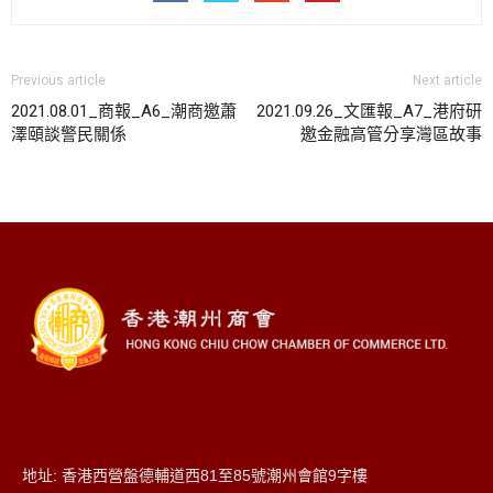
Previous article
Next article
2021.08.01_商報_A6_潮商邀蕭
2021.09.26_文匯報_A7_港府研
澤頤談警民關係
邀金融高管分享灣區故事
地址: 香港西營盤德輔道西81至85號潮州會館9字樓