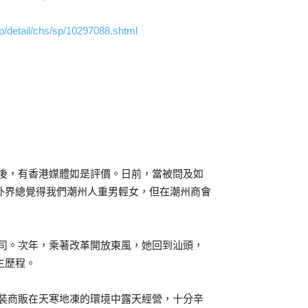
/detail/chs/sp/10297088.shtml
佈後，有香港媒體如是評價。日前，當被問及如
。外界總覺得我們潮州人重男輕女，但在潮州商會
公司。次年，乘著改革開放東風，她回到汕頭，
生歷程。
服裝商販在天寒地凍的環境中露天經營，十分辛