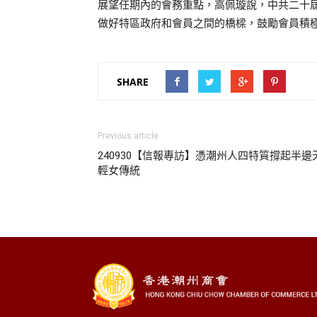
展望任期內的會務重點，高佩璇說，中共二十
做好特區政府和會員之間的橋樑，鼓勵會員積極
SHARE
Previous article
240930【信報專訪】憑潮州人四特質撐起半邊
輕女傳統