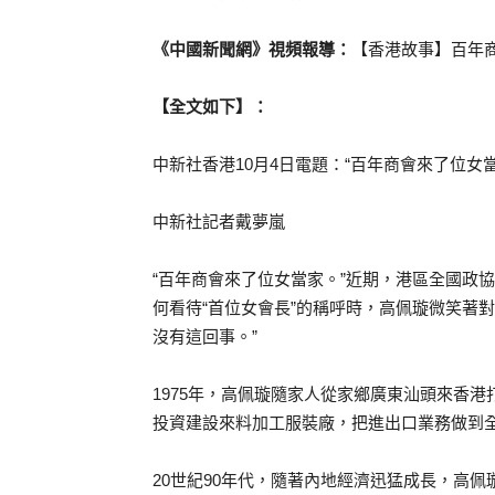
《中國新聞網》視頻報導：
【香港故事】百年商
【全文如下】：
中新社香港10月4日電題：“百年商會來了位女
中新社記者戴夢嵐
“百年商會來了位女當家。”近期，港區全國政
何看待“首位女會長”的稱呼時，高佩璇微笑著
沒有這回事。”
1975年，高佩璇隨家人從家鄉廣東汕頭來香
投資建設來料加工服裝廠，把進出口業務做到
20世紀90年代，隨著內地經濟迅猛成長，高