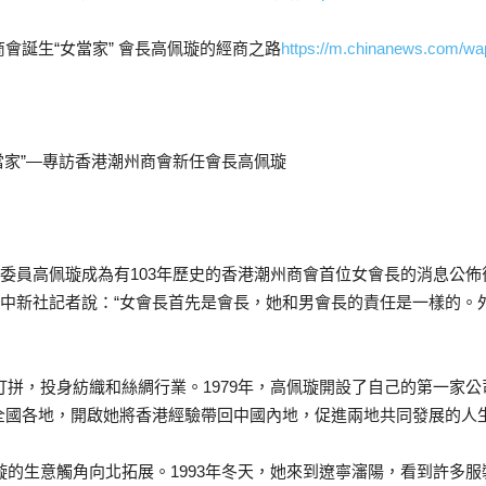
會誕生“女當家” 會長高佩璇的經商之路
https://m.chinanews.com/wap
當家”—專訪香港潮州商會新任會長高佩璇
協委員高佩璇成為有103年歷史的香港潮州商會首位女會長的消息公
對中新社記者說：“女會長首先是會長，她和男會長的責任是一樣的
港打拼，投身紡織和絲綢行業。1979年，高佩璇開設了自己的第一家
全國各地，開啟她將香港經驗帶回中國內地，促進兩地共同發展的人
佩璇的生意觸角向北拓展。1993年冬天，她來到遼寧瀋陽，看到許多