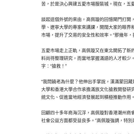
苦，於是決心興建五愛市場服裝城。現在，五愛
談起這個外號的來由，高佩璇的回憶閘門打開
學、遼寧大學的專家來講課，開闊大家的眼界
市場，提升了交易的安全性和效率。“那幾年，
五愛市場走上正軌，高佩璇又在東北開拓了新的
料尚待整理研究，而當地掌握滿語的人才較少
字：“搶救！”
“我問饒老為什麼？他伸出手掌說，漢滿蒙回藏
大學和香港大學合作承擔滿族文化搶救開發研究
統文化、促進當地經濟發展起到積極推動作用
回顧四十多年商海沉浮，高佩璇對香港潮州商
社會公益方面都受益良多。”高佩璇強調，特