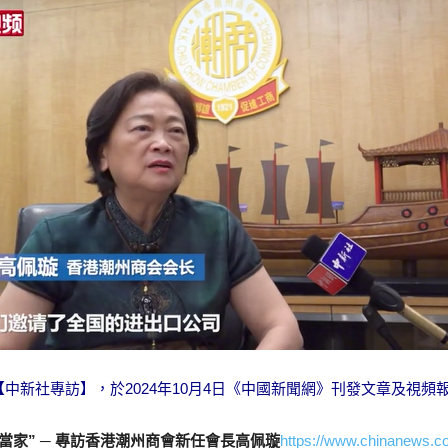
中新社專訪】，於2024年10月4日《中國新聞網》刊發文章及視頻
當家”
─
專訪香港潮州商會新任會長高佩璇
https://www.chinanews.c