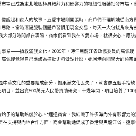
市場已成為東北地區極具輻射力和影響力的樞紐性服裝批發市場，高
，像說起和家人的故事。五愛市場剛開張時，商戶們不理解她從南方
和思路。當時瀋陽服裝個體戶習慣用現金交易，每天一大包錢背來背
我大部分時間都在瀋陽，商家們看到我在五愛市場，就很安心。應該
事業——搶救滿族文化。2009年，時任黑龍江省政協委員的高佩璇
。高佩璇覺得自己應該為這批史料做點什麼，她回港向國學大師饒宗
是中華文化的重要組成部分。如果滿文化丟失了，就會像五個手指缺
項目，並出資500萬元人民幣資助研究。十幾年間，項目培養了10
。
會給予的幫助銘感於心。“通過商會，我結識了許多海內外有影響力的
別是在支持與內地合作方面，商會幫助她促成了香港與黑龍江省、遼寧