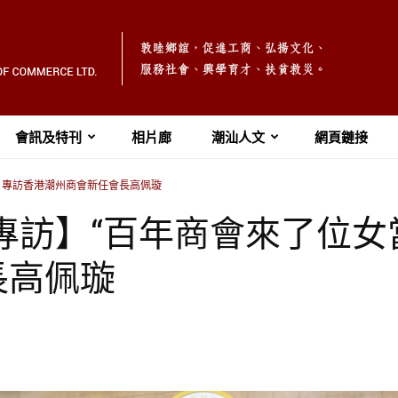
會訊及特刊
相片廊
潮汕人文
網頁鏈接
 ─ 專訪香港潮州商會新任會長高佩璇
社專訪】“百年商會來了位女當
長高佩璇