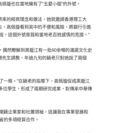
佩璇也在當地擁有了“五愛小姐”的外號。
帶來的經商理念和做法，她就邀請香港理工大
去，高佩璇看到其中的不便和風險，將銀行引進
說，這個外號是我和當地老百姓感情的見證。”
，偶然瞭解到黑龍江有一批60余噸的滿語文化史
頤先生請教，年過九旬的饒老只對她說了兩個
了一根。”在饒老的指導下，高佩璇促成黑龍江
0多位學生，形成了兩期研究成果，對傳承中華傳
潮籍企業家和社團領袖，這讓我在事業發展和
省的多項經貿合作。