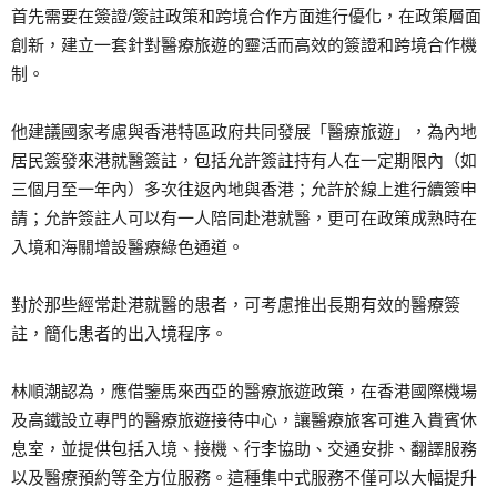
首先需要在簽證/簽註政策和跨境合作方面進行優化，在政策層面
創新，建立一套針對醫療旅遊的靈活而高效的簽證和跨境合作機
制。
他建議國家考慮與香港特區政府共同發展「醫療旅遊」，為內地
居民簽發來港就醫簽註，包括允許簽註持有人在一定期限內（如
三個月至一年內）多次往返內地與香港；允許於線上進行續簽申
請；允許簽註人可以有一人陪同赴港就醫，更可在政策成熟時在
入境和海關增設醫療綠色通道。
對於那些經常赴港就醫的患者，可考慮推出長期有效的醫療簽
註，簡化患者的出入境程序。
林順潮認為，應借鑒馬來西亞的醫療旅遊政策，在香港國際機場
及高鐵設立專門的醫療旅遊接待中心，讓醫療旅客可進入貴賓休
息室，並提供包括入境、接機、行李協助、交通安排、翻譯服務
以及醫療預約等全方位服務。這種集中式服務不僅可以大幅提升