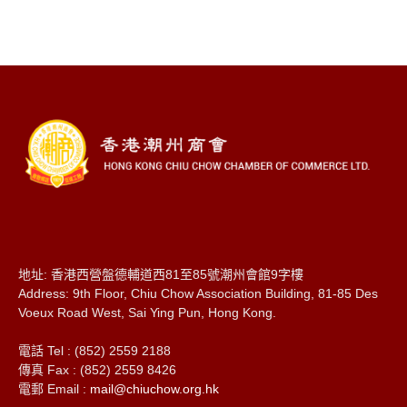
地址: 香港西營盤德輔道西81至85號潮州會館9字樓
Address: 9th Floor, Chiu Chow Association Building, 81-85 Des
Voeux Road West, Sai Ying Pun, Hong Kong.
電話 Tel : (852) 2559 2188
傳真 Fax : (852) 2559 8426
電郵 Email :
mail@chiuchow.org.hk