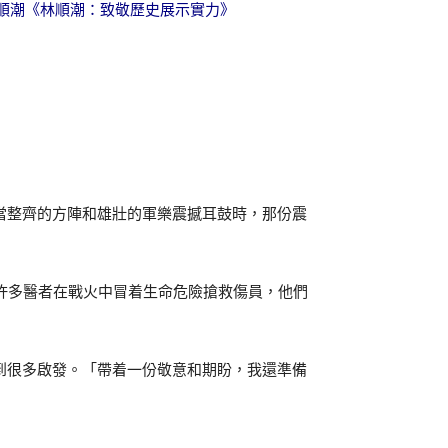
問林順潮《林順潮：致敬歷史展示實力》
當整齊的方陣和雄壯的軍樂震撼耳鼓時，那份震
許多醫者在戰火中冒着生命危險搶救傷員，他們
到很多啟發。「帶着一份敬意和期盼，我還準備