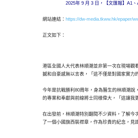
2025年 9 月 3 日，【文匯
網站連結：
https://dw-media.tkww.hk/epaper/w
正文如下：
港區全國人大代表林順潮並非第一次在現場觀
撼和自豪感無以言表，「這不僅是對國家實力
今年是抗戰勝利80周年，身為醫生的林順潮
的專業和奉獻與前線將士同樣偉大，「這讓我
在出發前，林順潮特別翻閱不少資料，了解今
了一個小國旗西裝襟章，作為珍貴的紀念，見