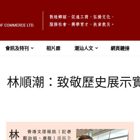
會訊及特刊
相片廊
潮汕人文
網頁鏈接
匯報】林順潮：致敬歷史展示