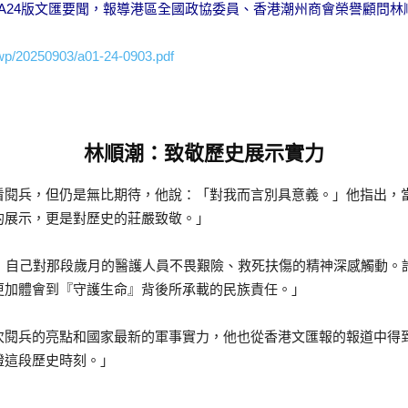
報】A1、A24版文匯要聞，報導港區全國政協委員、香港潮州商會榮譽顧
wp/20250903/a01-24-0903.pdf
林順潮：致敬歷史展示實力
看閱兵，但仍是無比期待，他說：「對我而言別具意義。」他指出，
的展示，更是對歷史的莊嚴致敬。」
說，自己對那段歲月的醫護人員不畏艱險、救死扶傷的精神深感觸動。
更加體會到『守護生命』背後所承載的民族責任。」
次閱兵的亮點和國家最新的軍事實力，他也從香港文匯報的報道中得
證這段歷史時刻。」