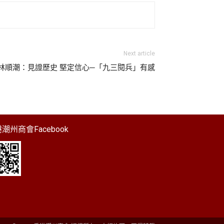
Next article
報】林順潮：見證歷史 堅定信心─「九三閱兵」有感
潮州商會Facebook