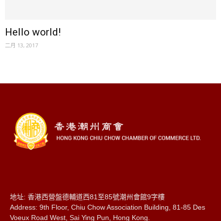
Hello world!
二月 13, 2017
地址: 香港西營盤德輔道西81至85號潮州會館9字樓
Address: 9th Floor, Chiu Chow Association Building, 81-85 Des
Voeux Road West, Sai Ying Pun, Hong Kong.