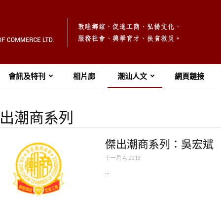
會訊及特刊
相片廊
潮汕人文
網頁鏈接
出潮商系列
傑出潮商系列：吳宏斌（上
十一月 4, 2013
...