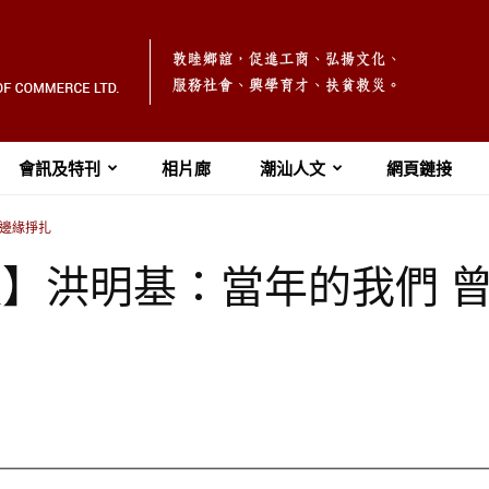
會訊及特刊
相片廊
潮汕人文
網頁鏈接
獄邊緣掙扎
文匯報】洪明基：當年的我們