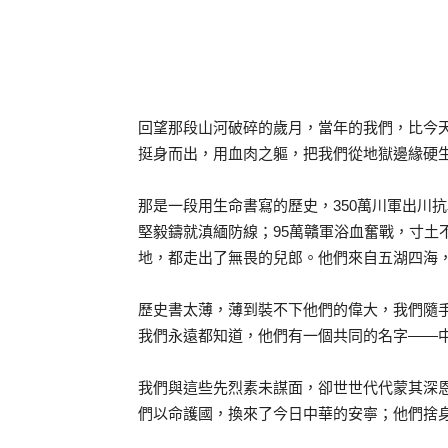
回望那段山河破碎的歲月，當年的我們，比今
挺身而出，用血肉之軀，把我們從地獄邊緣硬
那是一段用生命書寫的歷史，350萬川軍出川
堅毅鑄就滇緬防線；95萬贛軍浴血奮戰，寸土不
地，都走出了無畏的兒郎。他們來自五湖四海
歷史書太薄，薄到裝不下他們的偉大，我們隨
我們永遠都知道，他們有一個共同的名字——
我們與這些先烈素未謀面，卻世世代代蒙其深
們以命護國，換來了今日中華的安寧；他們捨