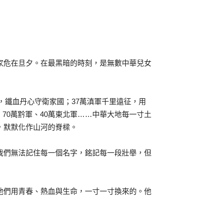
家危在旦夕。在最黑暗的時刻，是無數中華兒女
，鐵血丹心守衛家國；37萬滇軍千里遠征，用
、70萬黔軍、40萬東北軍……中華大地每一寸土
，默默化作山河的脊樑。
我們無法記住每一個名字，銘記每一段壯舉，但
他們用青春、熱血與生命，一寸一寸換來的。他