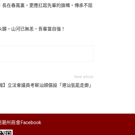
，長在春風裏，更應扛起先輩的旗幟，傳承不屈
永鑄，山河已無恙，吾輩當自強！
Next article
【文匯報】立法會議員考察汕頭倡設「港汕氫能走廊」
潮州商會Facebook