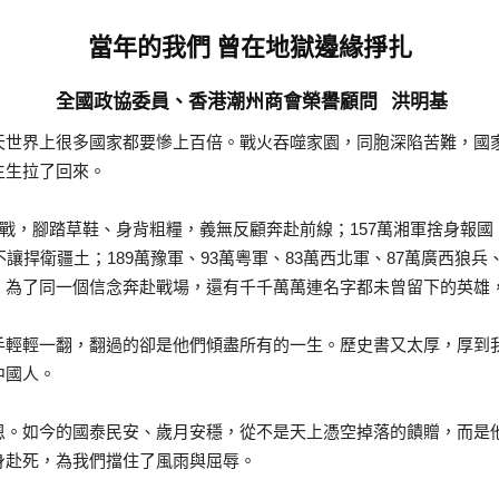
當年的我們 曾在地獄邊緣掙扎
全國政協委員、香港潮州商會榮譽顧問 洪明基
天世界上很多國家都要慘上百倍。戰火吞噬家園，同胞深陷苦難，國
生生拉了回來。
抗戰，腳踏草鞋、身背粗糧，義無反顧奔赴前線；157萬湘軍捨身報國
讓捍衛疆土；189萬豫軍、93萬粵軍、83萬西北軍、87萬廣西狼兵
，為了同一個信念奔赴戰場，還有千千萬萬連名字都未曾留下的英雄
手輕輕一翻，翻過的卻是他們傾盡所有的一生。歷史書又太厚，厚到
中國人。
恩。如今的國泰民安、歲月安穩，從不是天上憑空掉落的饋贈，而是
身赴死，為我們擋住了風雨與屈辱。