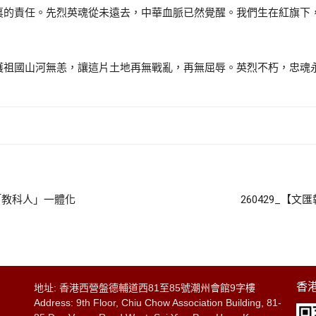
裏的責任。先烈英魂從未遠去，中華血脈已然覺醒。我們生在紅旗下
護祖國山河無恙，讓這片土地再無戰亂，再無屈辱。英烈不朽，忠魂
「教科人」一體化
260429_
香港
地址: 香港西營盤德輔道西81至85號潮州會館9字樓
Address: 9th Floor, Chiu Chow Association Building, 81-