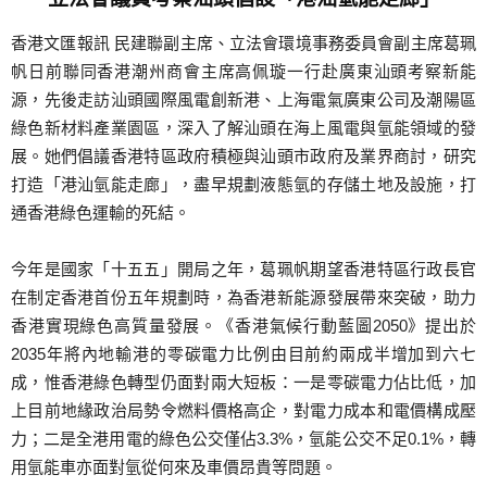
香港文匯報訊 民建聯副主席、立法會環境事務委員會副主席葛珮
帆日前聯同香港潮州商會主席高佩璇一行赴廣東汕頭考察新能
源，先後走訪汕頭國際風電創新港、上海電氣廣東公司及潮陽區
綠色新材料產業園區，深入了解汕頭在海上風電與氫能領域的發
展。她們倡議香港特區政府積極與汕頭市政府及業界商討，研究
打造「港汕氫能走廊」，盡早規劃液態氫的存儲土地及設施，打
通香港綠色運輸的死結。
今年是國家「十五五」開局之年，葛珮帆期望香港特區行政長官
在制定香港首份五年規劃時，為香港新能源發展帶來突破，助力
香港實現綠色高質量發展。《香港氣候行動藍圖2050》提出於
2035年將內地輸港的零碳電力比例由目前約兩成半增加到六七
成，惟香港綠色轉型仍面對兩大短板：一是零碳電力佔比低，加
上目前地緣政治局勢令燃料價格高企，對電力成本和電價構成壓
力；二是全港用電的綠色公交僅佔3.3%，氫能公交不足0.1%，轉
用氫能車亦面對氫從何來及車價昂貴等問題。