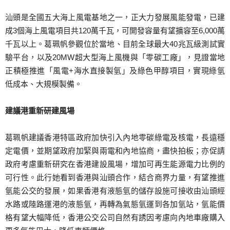
汕頭是全國五大海上風電基地之一，正大力發展風能發電，已建
成3個海上風電項目共120萬千瓦，可開發容量有望擴容至6,000萬
千瓦以上。葛珮帆參觀位於當地、目前全球最大40兆瓦級測試實
驗平台，以及20MW超大型海上風機與「零碳工廠」，見證當地
正積極推進「風電+海水直接製氫」及綠色甲醇項目，實現綠氫
低成本、大規模製備。
建議港重新研建風場
葛珮帆建議香港特區政府加快引入內地零碳綠電及核電，長遠穩
定電價，並期望政府加緊與兩電和內地協商，盡快拍板；亦促請
政府考慮重新研究在香港建設風場，增加可再生能源電力比例的
可行性。此行她看到香港與汕頭合作，結合商界力量，有望推進
氫能公交的發展，如果香港有液態氫的儲存設施可接收由汕頭經
水路或陸路運港的液態氫，再轉為氣態氫運到各加氫站，氫能價
格有望大幅降低，香港公交公司自然有誘因考慮向內地車廠購入