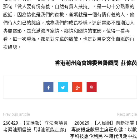
那句「做人要有情有義，自然有貴人扶持」，是一句十分熟悉的
說話，因為這也是我們的家教，爸媽就是一個有情有義的人，他
們待人如己的態度，成為我們的成長榜樣。這部電影不是潮汕人
專屬電影，是充滿濃厚家情、鄉情和國情的電影，值得一看再
看，每一次重溫，都是對先輩的致敬，也是對自身文化血脈的再
次確認。
香港潮州商會婦委榮譽顧問 莊偉茵
Previous article
Next article
260429_【文匯報】立法會議員
260629_【人民網】向新提質 |
考察汕頭倡設「港汕氫能走廊」
專訪銀盛數惠主席莊永健：以數
字科技惠企利民 在時代浪潮中找