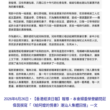
2026年6月26日，【香港經濟日報】報導，本會婦委榮譽顧問莊
偉茵撰寫「《給阿嬤的情書》潮汕人集體回憶」一文