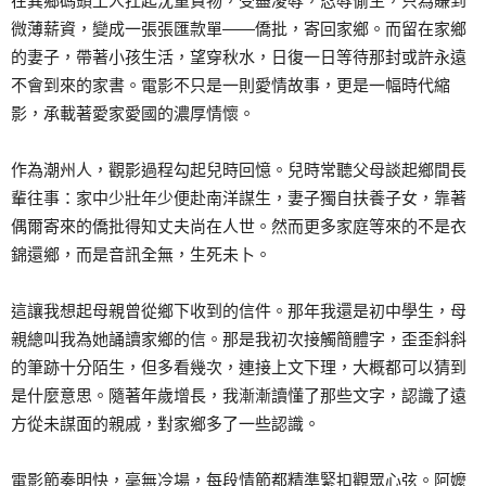
在異鄉碼頭工人扛起沈重貨物，受盡凌辱，忍辱偷生，只為賺到
微薄薪資，變成一張張匯款單——僑批，寄回家鄉。而留在家鄉
的妻子，帶著小孩生活，望穿秋水，日復一日等待那封或許永遠
不會到來的家書。電影不只是一則愛情故事，更是一幅時代縮
影，承載著愛家愛國的濃厚情懷。
作為潮州人，觀影過程勾起兒時回憶。兒時常聽父母談起鄉間長
輩往事：家中少壯年少便赴南洋謀生，妻子獨自扶養子女，靠著
偶爾寄來的僑批得知丈夫尚在人世。然而更多家庭等來的不是衣
錦還鄉，而是音訊全無，生死未卜。
這讓我想起母親曾從鄉下收到的信件。那年我還是初中學生，母
親總叫我為她誦讀家鄉的信。那是我初次接觸簡體字，歪歪斜斜
的筆跡十分陌生，但多看幾次，連接上文下理，大概都可以猜到
是什麼意思。隨著年歲增長，我漸漸讀懂了那些文字，認識了遠
方從未謀面的親戚，對家鄉多了一些認識。
電影節奏明快，毫無冷場，每段情節都精準緊扣觀眾心弦。阿嬤