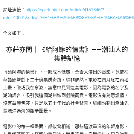
網址連接：
https://topick.hket.com/article/4151646/?
mtc=40001&srkw=%E4%BA%A6%E8%8E%8A%E4%BA%A6%E
全文如下：
亦莊亦閒
｜《給阿嫲的情書》——潮汕人的
集體記憶
《給阿嫲的情書》，一部成本低廉、全素人演出的電影，竟能在
華語影壇創下二十億票房奇蹟，絕非偶然。電影在四月底在內地
上畫，碰巧我在寧波，無意中見到這套電影，因為電影的名字及
潮汕語言，吸引我這個潮州妹到戲院觀賞。電影沒有刻意煽情，
沒有華麗包裝，只是以五十年代的社會背景，細細勾勒出潮汕先
輩漂洋過海的艱辛圖景。
電影中的每一幅畫面，都似曾相識。那些遠渡重洋的年輕身影，