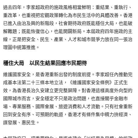
過去四年，李家超政府的施政風格相當鮮明：重結果、重執行、
重改革，也重視把宏觀政策轉化為市民生活中的具體改善。香港
已進入由治及興的新階段，社會期待政府既能穩住大局，也能破
解難題；既能恢復信心，也能開闢新局。本屆政府四年施政的主
線，正是把安全、民生、產業、人才和城市競爭力放在同一張治
理圖中統籌推進。
穩住大局 以民生結果回應市民期待
維護國家安全，是香港重新出發的制度前提。李家超任內推動完
成基本法第二十三條本地立法，《維護國家安全條例》正式生
效，為香港長治久安建立更完整屏障。對香港這樣高度外向型的
國際城市而言，安全穩定不只是政治問題，也直接關乎金融市
場、專業服務、國際會展、旅遊消費和人才流動。只有社會重新
回到安全有序、可預期的軌道，香港才有條件集中精力拚經濟、
謀發展、惠民生。