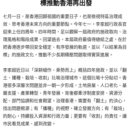
標推動香港再出發
七月一日，是香港回歸祖國的重要日子，也是檢視特區治理成
效、思考香港未來方向的重要節點。今年七一，李家超行政長官
迎來上任四周年。四年時間，足以觀察一屆政府的施政取向、治
理風格和階段成果。回望過去，本屆政府最值得總結之處，在於
把香港逐步帶回安全穩定、有序發展的軌道，並以「以結果為目
標」的施政文化，推動不少長期積壓問題取得實質進展。
李家超近日以「深耕細作、乘勢而上」概括四年施政，並以「翻
土、播種、栽培、收割」比喻治理城市。這個比喻十分貼切。香
港很多深層次問題並非一朝一夕形成，土地房屋、人口老化、基
層支援、產業轉型、青年發展，背後都牽涉制度安排、資源分
配、部門協調和社會期望。治理香港，需要有「翻土」的決心，
找出問題根源；有「播種」的視野，確立發展方向；有「栽培」
的耐心，持續投入資源和行政力量；更要有「收割」的責任，讓
市民看見成果、感到改變。