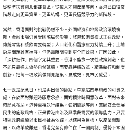
從精準扶貧到北部都會區，從搶人才到產業導向，香港已由復常
階段走向更重質量、更重結構、更重長遠競爭力的新階段。
當然，香港面對的挑戰仍然不少。外圍經濟和地緣政治環境複
雜，金融市場仍會受國際局勢影響；旅遊和消費模式正在改變，
傳統零售和餐飲需要轉型；人口老化和醫療壓力持續上升；土地
房屋問題雖有進展，但仍需時間見到更全面效果。正因如此，
「深耕細作」四個字尤其重要。香港不能靠一次性政策刺激，也
不能只靠過去優勢自然延續，而要靠持續改革、精準執行和制度
創新，把每一項政策做到見結果、見成效、見市民感受。
七一既是紀念日，也是再出發的節點。李家超四年施政的可貴之
處，在於面對難題時願意承擔，面對積弊時願意改革，面對未來
時願意布局。這種重視執行結果，強調問題導向，兼顧安全發展
民生的施政風格，正是香港由治及興階段需要的領導能力。只要
特區政府繼續以市民福祉為依歸，以結果為目標，以產業開新
局，以改革破難題，香港完全有條件在「一國兩制」優勢下鞏固