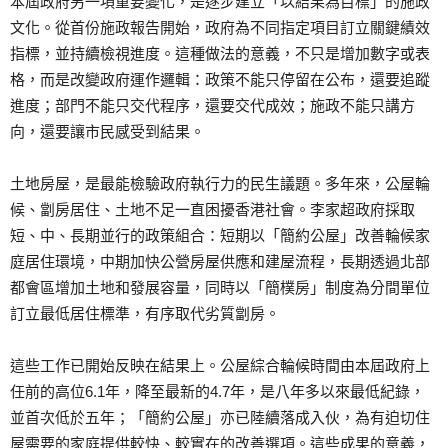
本屆政府另一項重要變化，是逐步建立「以結果為目標」的施政
文化。從首份施政報告開始，政府為不同指定項目訂立關鍵績效
指標，並持續檢視進度。這種做法的意義，不只是增加數字或表
格，而是改變政府運作邏輯：政策不能只停留在公布，還要追蹤
進度；部門不能只交代程序，還要交代成效；施政不能只講方
向，還要讓市民感受到結果。
土地房屋，是最能檢驗政府執行力的民生議題。多年來，公屋輪
候、劏房居住、土地不足一直困擾香港社會。李家超政府採取
短、中、長期並行的政策組合：短期以「簡約公屋」改善輪候家
庭居住環境，中期加快公營房屋供應和建屋流程，長期透過北部
都會區增加土地和發展容量，同時以「簡樸房」制度為分間單位
訂立最低居住標準，有序取代劣質劏房。
這些工作已開始反映在結果上。公屋綜合輪候時間由本屆政府上
任前的高位6.1年，降至最新的4.7年，是八年多以來最低紀錄，
並首次低於五年；「簡約公屋」亦已陸續落成入伙，為有迫切住
屋需要的家庭提供較快、較實在的改善選項。這些成果的意義，