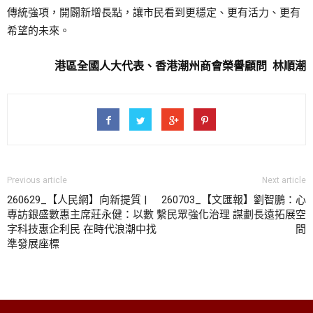
傳統強項，開闢新增長點，讓市民看到更穩定、更有活力、更有
希望的未來。
港區全國人大代表、香港潮州商會榮譽顧問 林順潮
Previous article
Next article
260629_【人民網】向新提質 |
260703_【文匯報】劉智鵬：心
專訪銀盛數惠主席莊永健：以數
繫民眾強化治理 謀劃長遠拓展空
字科技惠企利民 在時代浪潮中找
間
準發展座標