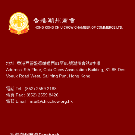
地址: 香港西營盤德輔道西81至85號潮州會館9字樓
Address: 9th Floor, Chiu Chow Association Building, 81-85 Des
Voeux Road West, Sai Ying Pun, Hong Kong.
電話 Tel : (852) 2559 2188
傳真 Fax : (852) 2559 8426
電郵 Email :
mail@chiuchow.org.hk