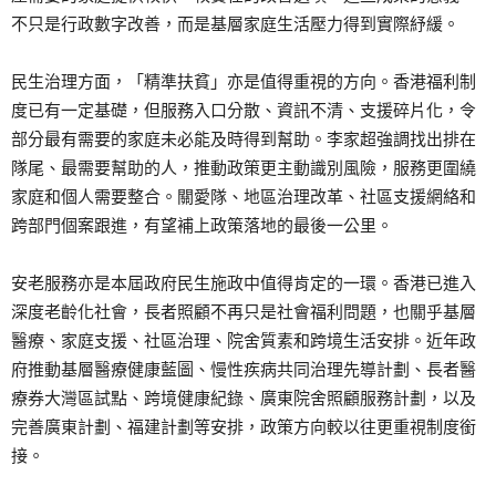
不只是行政數字改善，而是基層家庭生活壓力得到實際紓緩。
民生治理方面，「精準扶貧」亦是值得重視的方向。香港福利制
度已有一定基礎，但服務入口分散、資訊不清、支援碎片化，令
部分最有需要的家庭未必能及時得到幫助。李家超強調找出排在
隊尾、最需要幫助的人，推動政策更主動識別風險，服務更圍繞
家庭和個人需要整合。關愛隊、地區治理改革、社區支援網絡和
跨部門個案跟進，有望補上政策落地的最後一公里。
安老服務亦是本屆政府民生施政中值得肯定的一環。香港已進入
深度老齡化社會，長者照顧不再只是社會福利問題，也關乎基層
醫療、家庭支援、社區治理、院舍質素和跨境生活安排。近年政
府推動基層醫療健康藍圖、慢性疾病共同治理先導計劃、長者醫
療券大灣區試點、跨境健康紀錄、廣東院舍照顧服務計劃，以及
完善廣東計劃、福建計劃等安排，政策方向較以往更重視制度銜
接。