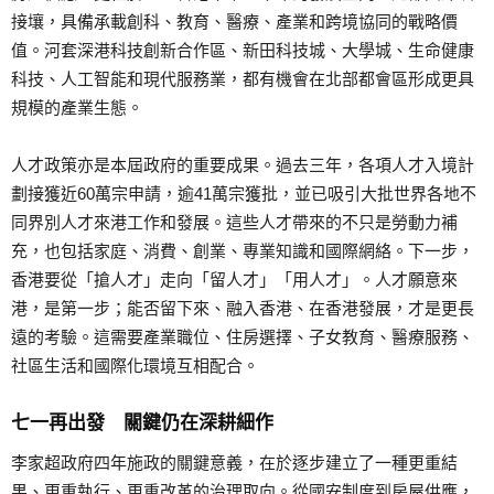
接壤，具備承載創科、教育、醫療、產業和跨境協同的戰略價
值。河套深港科技創新合作區、新田科技城、大學城、生命健康
科技、人工智能和現代服務業，都有機會在北部都會區形成更具
規模的產業生態。
人才政策亦是本屆政府的重要成果。過去三年，各項人才入境計
劃接獲近60萬宗申請，逾41萬宗獲批，並已吸引大批世界各地不
同界別人才來港工作和發展。這些人才帶來的不只是勞動力補
充，也包括家庭、消費、創業、專業知識和國際網絡。下一步，
香港要從「搶人才」走向「留人才」「用人才」。人才願意來
港，是第一步；能否留下來、融入香港、在香港發展，才是更長
遠的考驗。這需要產業職位、住房選擇、子女教育、醫療服務、
社區生活和國際化環境互相配合。
七一再出發 關鍵仍在深耕細作
李家超政府四年施政的關鍵意義，在於逐步建立了一種更重結
果、更重執行、更重改革的治理取向。從國安制度到房屋供應，