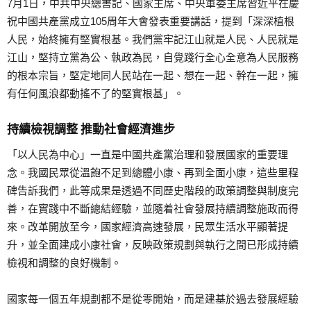
7月1日，中共中央總書記、國家主席、中央軍委主席習近平在慶
祝中國共產黨成立105周年大會發表重要講話，提到「深深植根
人民，始終擁有堅實根基。我們黨牢記江山就是人民、人民就是
江山，堅持立黨為公、執政為民，自覺踐行全心全意為人民服務
的根本宗旨，堅定地同人民站在一起、想在一起、幹在一起，擁
有任何風浪都動搖不了的堅實根基」。
持續檢視調整 推動社會經濟進步
「以人民為中心」一直是中國共產黨治理和發展國家的重要理
念。我國民眾從溫飽不足到總體小康、再到全面小康，這些里程
碑告訴我們，此等成果是透過不同歷史階段的政策調整與制度完
善，在實踐中不斷總結經驗，並隨着社會發展持續調整施政而得
來。改革開放至今，國家經濟高速發展，民眾生活水平顯著提
升，並全面建成小康社會，反映政策規劃與執行之間已形成持續
檢視和調整的良好機制。
國家每一個五年規劃都不是從零開始，而是建基於過去發展經驗