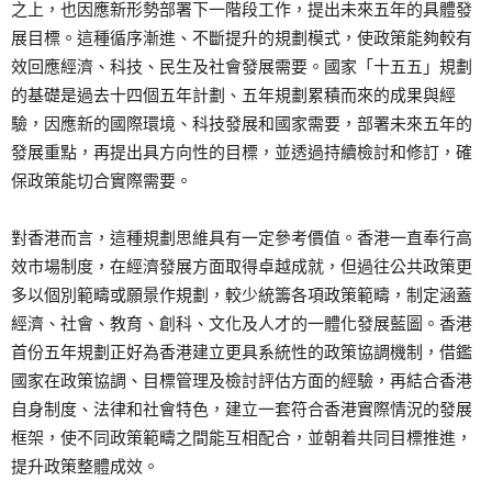
之上，也因應新形勢部署下一階段工作，提出未來五年的具體發
展目標。這種循序漸進、不斷提升的規劃模式，使政策能夠較有
效回應經濟、科技、民生及社會發展需要。國家「十五五」規劃
的基礎是過去十四個五年計劃、五年規劃累積而來的成果與經
驗，因應新的國際環境、科技發展和國家需要，部署未來五年的
發展重點，再提出具方向性的目標，並透過持續檢討和修訂，確
保政策能切合實際需要。
對香港而言，這種規劃思維具有一定參考價值。香港一直奉行高
效市場制度，在經濟發展方面取得卓越成就，但過往公共政策更
多以個別範疇或願景作規劃，較少統籌各項政策範疇，制定涵蓋
經濟、社會、教育、創科、文化及人才的一體化發展藍圖。香港
首份五年規劃正好為香港建立更具系統性的政策協調機制，借鑑
國家在政策協調、目標管理及檢討評估方面的經驗，再結合香港
自身制度、法律和社會特色，建立一套符合香港實際情況的發展
框架，使不同政策範疇之間能互相配合，並朝着共同目標推進，
提升政策整體成效。